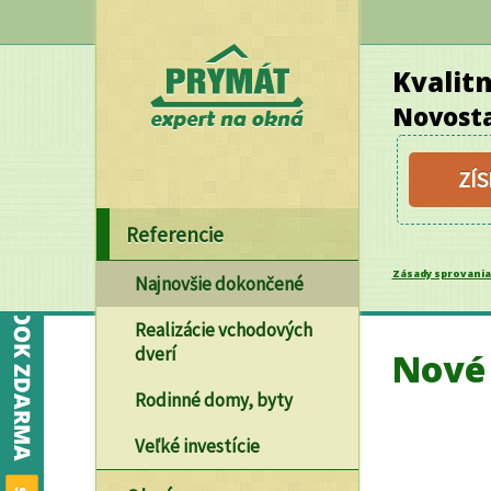
Kvalit
Novosta
ZÍ
Referencie
Zásady sprovania
Najnovšie dokončené
Realizácie vchodových
dverí
Nové
Rodinné domy, byty
Veľké investície