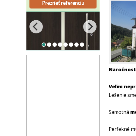
Prezrieť referenciu
Náročnosť
Veľmi nepr
Lešenie sme
Samotná
m
Perfekné mur