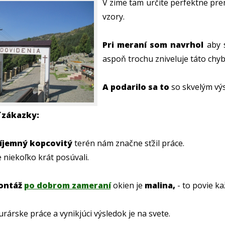
V zime tam určite perfektne pre
vzory.
Pri meraní som navrhol
aby s
aspoň trochu zniveluje táto chyb
A podarilo sa to
so skvelým vý
 zákazky:
íjemný kopcovitý
terén nám značne sťžil práce.
 niekoľko krát posúvali.
ontáž
po dobrom zameraní
okien je
malina,
- to povie k
árske práce a vynikjúci výsledok je na svete.