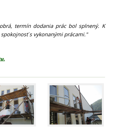
dobrá, termín dodania prác bol splnený. K
ú spokojnosť s vykonanými prácami."
u.