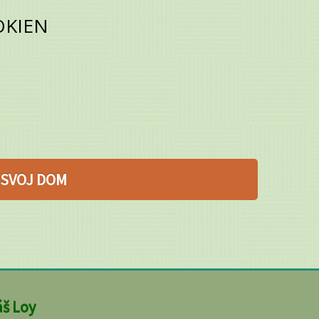
OKIEN
 SVOJ DOM
š Loy