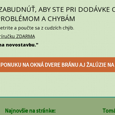
ZABUDNÚŤ, ABY STE PRI DODÁVKE 
 PROBLÉMOM A CHYBÁM
etrite a poučte sa z cudzích chýb.
príručku ZDARMA
 na novostavbu."
 PONUKU NA OKNÁ DVERE BRÁNU AJ ŽALÚZIE NA
Najnovšie na stránke:
Tomá