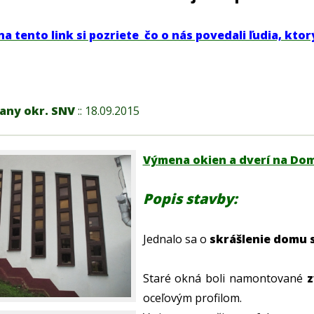
na tento link si pozriete čo o nás povedali ľudia, kto
any okr. SNV
:: 18.09.2015
Výmena okien a dverí na Do
Popis stavby:
Jednalo sa o
skrášlenie domu 
Staré okná boli namontované
z
oceľovým profilom.