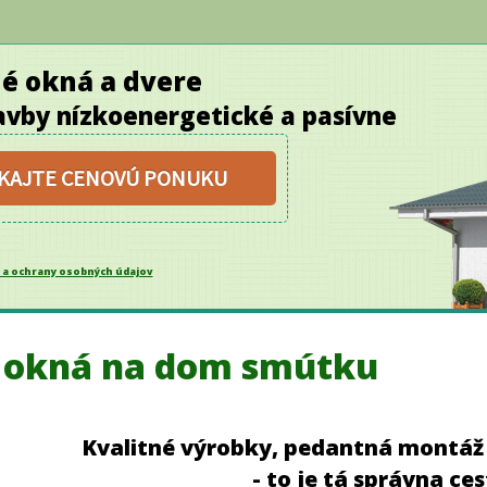
né okná a dvere
vby nízkoenergetické a pasívne
SKAJTE CENOVÚ PONUKU
 a ochrany osobných údajov
 okná na dom smútku
Kvalitné výrobky, pedantná montáž
- to je tá správna ces