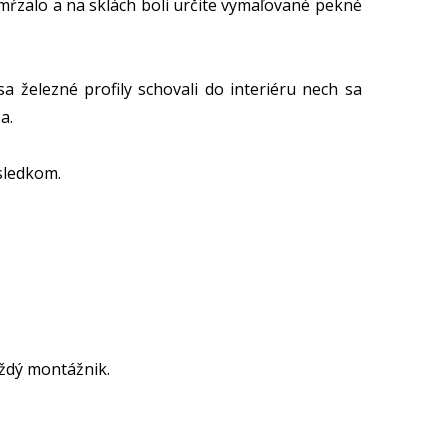
mŕzalo a na sklách boli určite vymaľované pekné
a železné profily schovali do interiéru nech sa
a.
sledkom.
aždý montážnik.