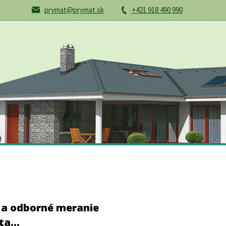
prymat@prymat.sk
+421 918 490 990
 a odborné meranie
ta...