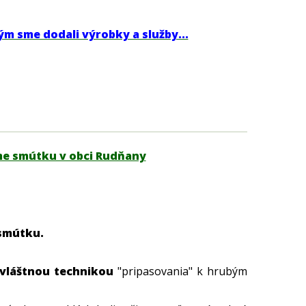
rým sme dodali výrobky a služby...
me smútku v obci Rudňany
smútku.
vláštnou technikou
"pripasovania" k hrubým