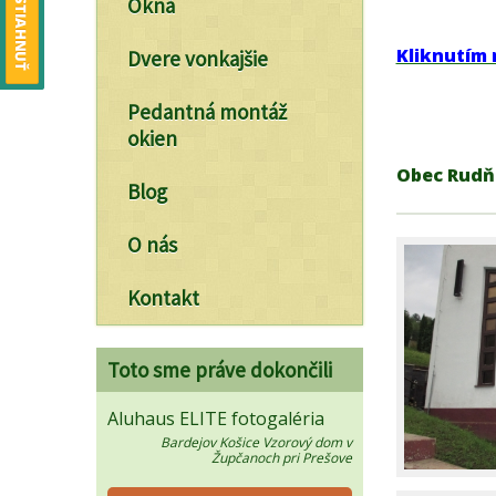
Okná
Kliknutím 
Dvere vonkajšie
Pedantná montáž
a
okien
Obec Rudň
Blog
O nás
Kontakt
Toto sme práve dokončili
Premium okná PIXEL na novostavbu
Aluhaus ELITE fotogaléria
Košice
Bardejov Košice Vzorový dom v
Župčanoch pri Prešove
enciu