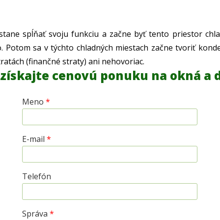
estane spĺňať svoju funkciu a začne byť tento priestor ch
lo. Potom sa v týchto chladných miestach začne tvoriť kond
ratách (finančné straty) ani nehovoriac.
 vypracujeme nezáväznú cenovú ponuku na
konštrukcie.
 získajte cenovú ponuku na okná a 
Meno
*
E-mail
*
Telefón
Správa
*