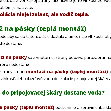
e dažďa z vonkajšej strany, ale hlavne je to vlhkosť zo vduc
roblém je na svete.
lácia nieje izolant, ale vodič tepla.
 na pásky (teplá montáž)
de aby sa do tejto izolácie dostala a umožňuje vlhkosti, ab
sto dostane.
ži na pásky
sa z vnútornej strany používa parozábranná fó
eréru nedostane.
montáži na pásky (teplej montáži)
 strany sa pri
 vlhkosť alebo dažďovú vodu do izolácie pripojovacej škáry a
a do pripojovacej škáry dostane voda?
a pásky (teplú montáž)
podceníme a spravíme iba kl