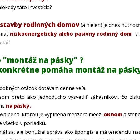
niekedy táto investícia?
ostavby rodinných domov
(a nielen) je dnes nutnos
 mať
nízkoenergetický alebo pasívny rodinný dom
v ž
tail.
o "montáž na pásky" ?
konkrétne pomáha montáž na pásky
dobných otázok dotávam denne veľa.
som preto ako jednoducho vysvetliť zákazníkovi, čo zí
me
na pásky.
vá pena, ktorou je vyplnená medzera medzi
oknom
a steno
e všetko v poriadku.
iál sa, ale bohužial správa ako špongia a má tendenciu na