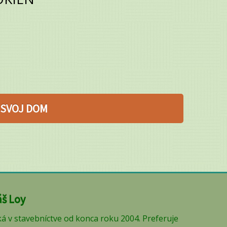
 SVOJ DOM
š Loy
á v stavebníctve od konca roku 2004. Preferuje