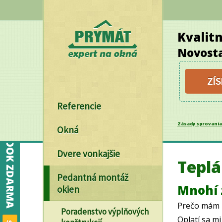
Kvalit
Novosta
ZÍ
Referencie
Zásady sprovania
Okná
Dvere vonkajšie
Tepl
Pedantná montáž
Mnohí 
okien
Prečo mám z
Poradenstvo výplňových
Oplatí sa m