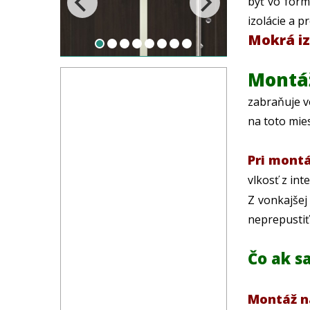
byť vo form
izolácie a p
Mokrá izo
Montáž
zabraňuje vo
na toto mie
Pri montá
vlkosť z int
Z vonkajšej
neprepustiť
Čo ak s
Montáž n