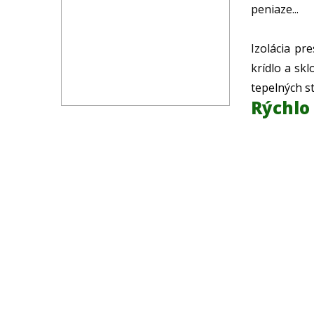
peniaze...
Izolácia pr
krídlo a sk
tepelných st
Radi vám
alebo re
Rýchlo