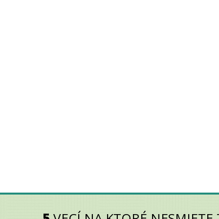
5
VECÍ NA KTORÉ NESMIETE 