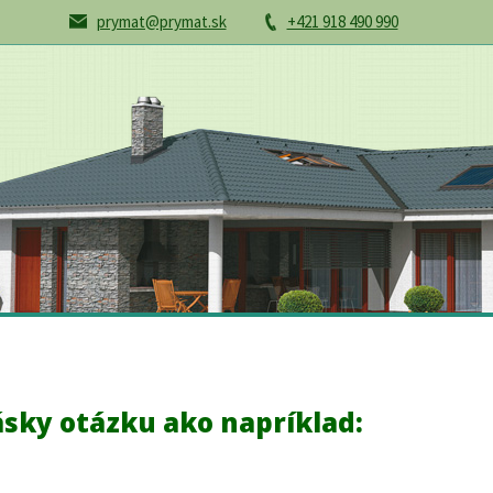
prymat@prymat.sk
+421 918 490 990
ásky otázku ako napríklad: