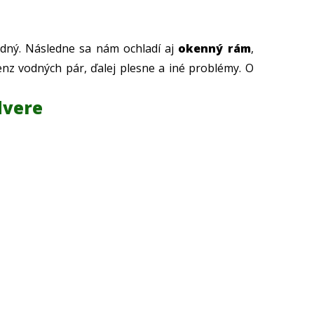
ladný. Následne sa nám ochladí aj
okenný rám
,
enz vodných pár, ďalej plesne a iné problémy. O
 okná a dvere do vašej novostavby
dvere