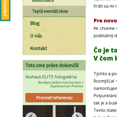
konštrukcií
Vráti sa mi 
Teplá montáž okna
Pre nov
Blog
Ak chceme
O nás
podstatný de
Kontakt
Čo je t
V čom 
Toto sme práve dokončili
Týchto a po
Premium okná PIXEL na novostavbu
Aluhaus ELITE fotogaléria
RozmýšĽal 
Košice
Bardejov Košice Vzorový dom v
Župčanoch pri Prešove
namontuje
enciu
Polyuretáno
Prezrieť referenciu
tak je a bud
Tento mater