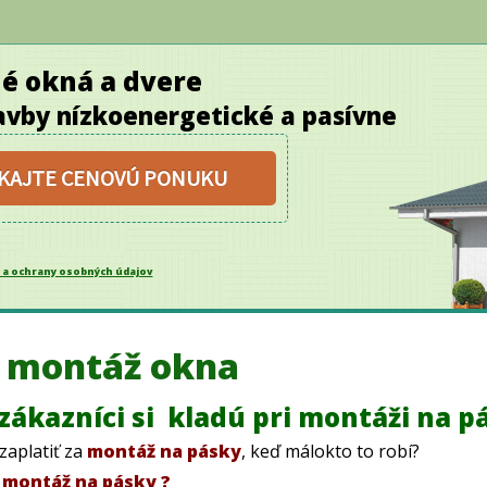
né okná a dvere
vby nízkoenergetické a pasívne
SKAJTE CENOVÚ PONUKU
 a ochrany osobných údajov
á montáž okna
zákazníci si kladú pri montáži na p
aplatiť za
montáž na pásky
, keď málokto to robí?
i
montáž na pásky
?