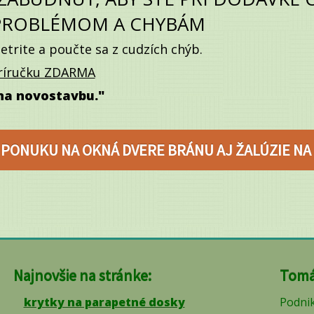
 PROBLÉMOM A CHYBÁM
etrite a poučte sa z cudzích chýb.
príručku ZDARMA
 na novostavbu."
 PONUKU NA OKNÁ DVERE BRÁNU AJ ŽALÚZIE NA
Najnovšie na stránke:
Tomá
krytky na parapetné dosky
Podnik