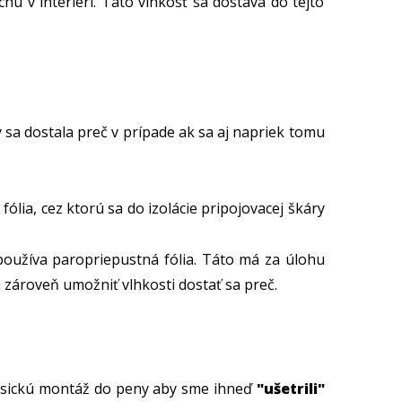
hu v interiéri. Táto vlhkosť sa dostáva do tejto
y sa dostala preč v prípade ak sa aj napriek tomu
lia, cez ktorú sa do izolácie pripojovacej škáry
používa paropriepustná fólia. Táto má za úlohu
 zároveň umožniť vlhkosti dostať sa preč.
asickú montáž do peny aby sme ihneď
"ušetrili"