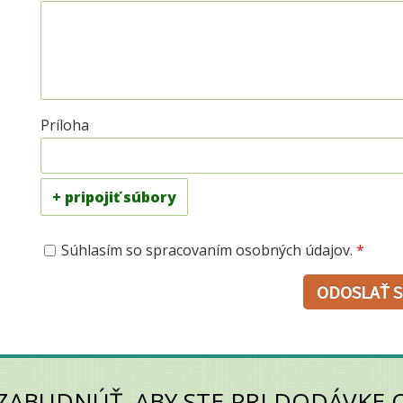
Príloha
+ pripojiť súbory
Súhlasím so spracovaním osobných údajov.
*
ZABUDNÚŤ, ABY STE PRI DODÁVKE 