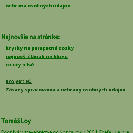
ochrana osobných údajov
Najnovšie na stránke:
krytky na parapetné dosky
najnovší článok na blogu
rolety plisé
projekt EÚ
Zásady spracovania a ochrany osobných údajov
Tomáš Loy
Podniká v stavebníctve od konca roku 2004. Preferuje pre