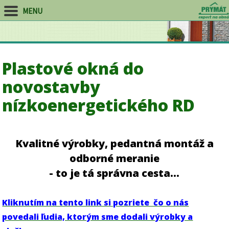
MENU
Plastové okná do
novostavby
nízkoenergetického RD
Kvalitné výrobky, pedantná montáž a
odborné meranie
- to je tá správna cesta...
Kliknutím na tento link si pozriete čo o nás
povedali ľudia, ktorým sme dodali výrobky a