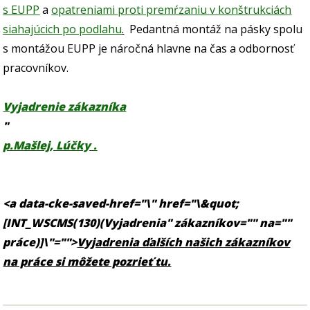
s EUPP
a
opatreniami proti premŕzaniu v konštrukciách
siahajúcich po podlahu
.
Pedantná montáž na pásky spolu
s montážou EUPP je náročná hlavne na čas a odbornosť
pracovníkov.
Vyjadrenie zákazníka
"
p.Mašlej, Lúčky .
<a data-cke-saved-href="\" href="\&quot;
[INT_WSCMS(130)(Vyjadrenia" zákazníkov="" na=""
práce)]\"="">
Vyjadrenia ďalších našich zákazníkov
na práce si môžete pozrieť tu.