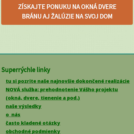
ZÍSKAJTE PONUKU NA OKNÁ DVERE
BRÁNU AJ ŽALÚZIE NA SVOJ DOM
Superrýchle linky
tu si pozrite naše najnovšie dokončené realizácie
NOVÁ služba: prehodnotenie Vášho projektu
(okná, dvere, tienenie a pod.)
naše výsledky
o nás
často kladené otázky
obchodné podmienky