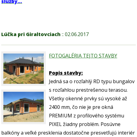
služby...
a
Lúčka pri Giraltovciach
:: 02.06.2017
FOTOGALÉRIA TEJTO STAVBY
Popis stavby:
Jedná sa o rozľahlý RD typu bungalov
s rozľahlou prestrešenou terasou.
Všetky okenné prvky sú vysoké až
2400 mm, čo nie je pre okná
PREMIUM z profilového systému
PIXEL žiadny problém. Posúvne
balkóny a veľké presklenia dostatočne presvetľujú interiér