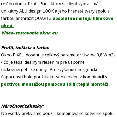
celého domu. Profil Pixel, ktorý si klient vybral má
unikátny ALU design LOOK a jeho hranaté tvary spolu s
farbou anthrazit QUARTZ
absolutne imitujú hlinikové
okná.
Video- testovanie okna -tu.
Profil, izolácia a farba:
Okno PIXEL
dosahuje celkový parameter Uw iba 0,8 Wm2k
- čo je teda ideálnym riešením pre úsporné
nízkoenergetické domy.
Pre zvýšenie energetickej
úspornosti bolo použitiekotvenie okien
v kombinácii
s
poctivou montážou pomocou fólií (teplá montáž).
Náročnosť zákazky:
Na všetky prvky sme použili kombinované kotvenie spolu