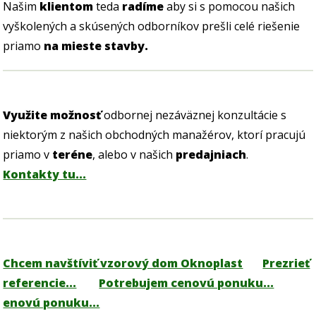
Našim
klientom
teda
radíme
aby si s pomocou našich
vyškolených a skúsených odborníkov prešli celé riešenie
priamo
na mieste stavby.
Využite možnosť
odbornej nezáväznej konzultácie s
niektorým z našich obchodných manažérov, ktorí pracujú
priamo v
teréne
, alebo v našich
predajniach
.
Kontakty tu...
Chcem navštíviť vzorový dom Oknoplast
Prezrieť
referencie...
Potrebujem cenovú ponuku...
enovú ponuku...