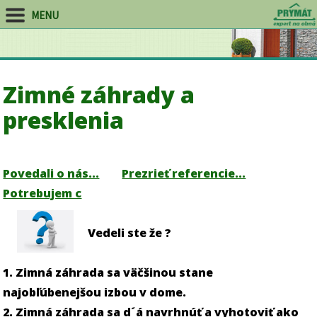
MENU
Zimné záhrady a
presklenia
Povedali o nás...
Prezrieť referencie...
Potrebujem c
Vedeli ste že ?
1. Zimná záhrada sa väčšinou stane
najobľúbenejšou izbou v dome.
2. Zimná záhrada sa d´á navrhnúť a vyhotoviť ako