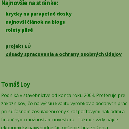
Najnovšie na stránke:
krytky na parapetné dosky
najnovší článok na blogu
rolety plisé
projekt EÚ
Zásady spracovania a ochrany osobných údajov
Tomáš Loy
Podniká v stavebníctve od konca roku 2004. Preferuje pre
zákazníkov, čo najvyššiu kvalitu výrobkov a dodaných prác
pri súčasnom zosúladení ceny s rozpočtovými nákladmi a
finančnými možnosťami investora. Takmer vždy nájde
ekonomický najvýhodnejšie riešenie bez zníženia