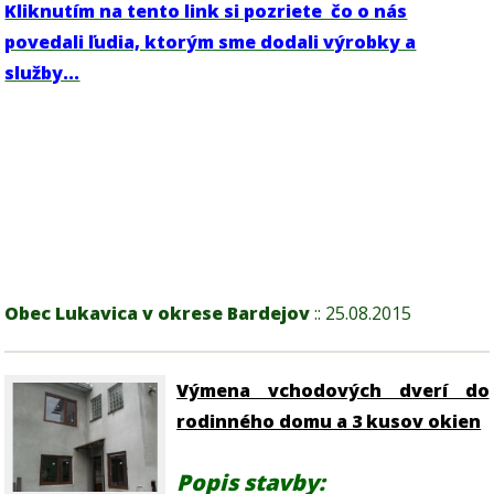
Kliknutím na tento link si pozriete čo o nás
povedali ľudia, ktorým sme dodali výrobky a
služby...
Obec Lukavica v okrese Bardejov
:: 25.08.2015
Výmena vchodových dverí do
rodinného domu a 3 kusov okien
Popis stavby: