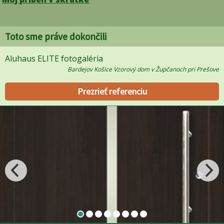
Toto sme práve dokončili
Aluhaus ELITE fotogaléria
Bardejov Košice Vzorový dom v Župčanoch pri Prešove
Prezrieť referenciu