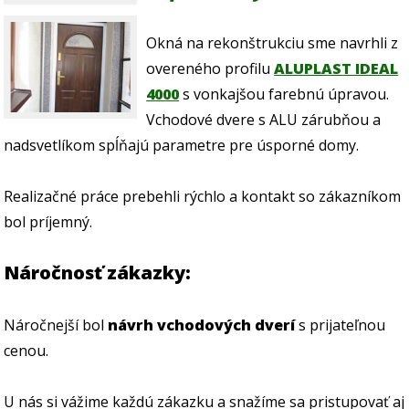
Okná na rekonštrukciu sme navrhli z
overeného profilu
ALUPLAST IDEAL
4000
s vonkajšou farebnú úpravou.
Vchodové dvere s ALU zárubňou a
nadsvetlíkom spĺňajú parametre pre úsporné domy.
Realizačné práce prebehli rýchlo a kontakt so zákazníkom
bol príjemný.
Náročnosť zákazky:
Náročnejší bol
návrh vchodových dverí
s prijateľnou
cenou.
U nás si vážime každú zákazku a snažíme sa pristupovať aj