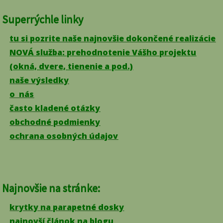
Superrýchle linky
tu si pozrite naše najnovšie dokončené realizácie
NOVÁ služba: prehodnotenie Vášho projektu
(okná, dvere, tienenie a pod.)
naše výsledky
o nás
často kladené otázky
obchodné podmienky
ochrana osobných údajov
Najnovšie na stránke:
krytky na parapetné dosky
najnovší článok na blogu