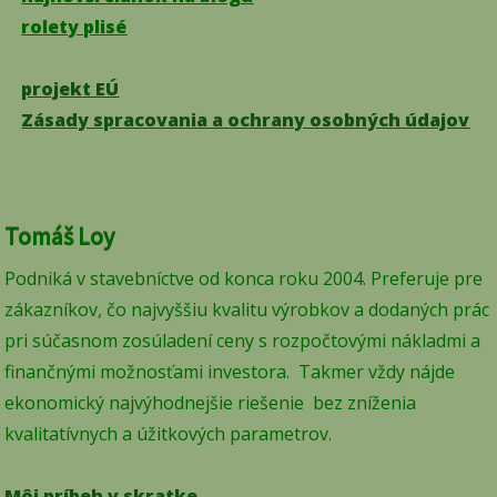
rolety plisé
projekt EÚ
Zásady spracovania a ochrany osobných údajov
Tomáš Loy
Podniká v stavebníctve od konca roku 2004. Preferuje pre
zákazníkov, čo najvyššiu kvalitu výrobkov a dodaných prác
pri súčasnom zosúladení ceny s rozpočtovými nákladmi a
finančnými možnosťami investora. Takmer vždy nájde
ekonomický najvýhodnejšie riešenie bez zníženia
kvalitatívnych a úžitkových parametrov.
Môj príbeh v skratke