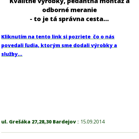
Kvalitné výrobky, pedantná montáž a
odborné meranie
- to je tá správna cesta...
Kliknutím na tento link si pozriete čo o nás
povedali ľudia, ktorým sme dodali výrobky a
služby...
ul. Grešáka 27,28,30 Bardejov
:: 15.09.2014