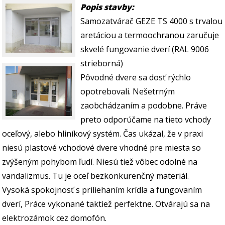
Popis stavby:
Samozatvárač GEZE TS 4000 s trvalou
aretáciou a termoochranou zaručuje
skvelé fungovanie dverí (RAL 9006
strieborná)
Pôvodné dvere sa dosť rýchlo
opotrebovali. Nešetrným
zaobchádzaním a podobne. Práve
preto odporúčame na tieto vchody
oceľový, alebo hliníkový systém. Čas ukázal, že v praxi
niesú plastové vchodové dvere vhodné pre miesta so
zvýšeným pohybom ľudí. Niesú tiež vôbec odolné na
vandalizmus. Tu je oceľ bezkonkurenčný materiál.
Vysoká spokojnosť s priliehaním krídla a fungovaním
dverí, Práce vykonané taktiež perfektne. Otvárajú sa na
elektrozámok cez domofón.