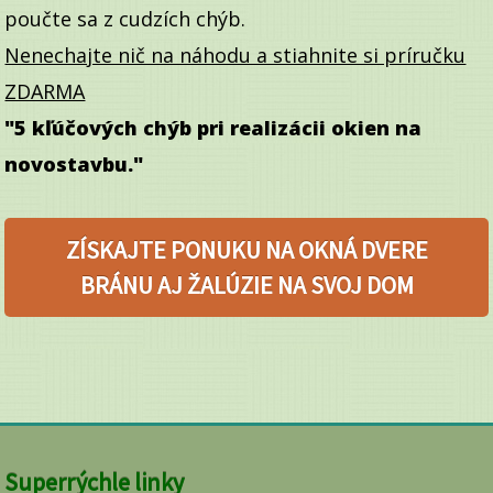
poučte sa z cudzích chýb.
Nenechajte nič na náhodu a stiahnite si príručku
ZDARMA
"5 kľúčových chýb pri realizácii okien na
novostavbu."
ZÍSKAJTE PONUKU NA OKNÁ DVERE
BRÁNU AJ ŽALÚZIE NA SVOJ DOM
Superrýchle linky