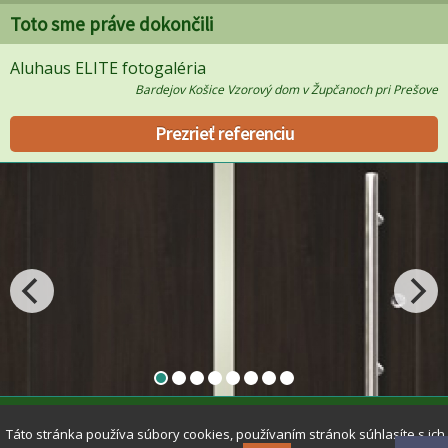
Toto sme práve dokončili
Aluhaus ELITE fotogaléria
Bardejov Košice Vzorový dom v Župčanoch pri Prešove
Prezrieť referenciu
COPYRIGHT © 2010 PRYMÁT • Všetky práva vyhradené •
Obsah stránky je chránený autorským zákonom. Prepis, šírenie, či ďalšie sprístupnenie
Táto stránka používa súbory cookies, používaním stránok súhlasíte s ich
tohoto obsahu alebo jeho časti verejnosti, a to akýmkoľvek spôsobom je bez