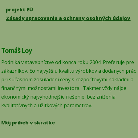
projekt EÚ
Zásady spracovania a ochrany osobných údajov
Tomáš Loy
Podniká v stavebníctve od konca roku 2004. Preferuje pre
zákazníkov, čo najvyššiu kvalitu výrobkov a dodaných prác
pri súčasnom zosúladení ceny s rozpočtovými nákladmi a
finančnými možnosťami investora. Takmer vždy nájde
ekonomický najvýhodnejšie riešenie bez zníženia
kvalitatívnych a úžitkových parametrov.
Môj príbeh v skratke