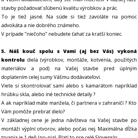
stavby požadovať sľúbenú kvalitu výrobkov a prác.
To je tiež jasné. Na súde si tiež zavoláte na pomoc
advokáta a nie dobrého známeho.
V prípade "niečoho" nebudete ťahať za kratší koniec.
5. Náš kouč spolu s Vami (aj bez Vás) vykoná
kontrolu
diela (výrobkov, montáže, kotvenia, použitých
materiálov a pod) na Vašej stavbe pred úplným
doplatením celej sumy Vášmu dodávateľovi.
Viete si skontrolovať sami alebo s kamarátom napríklad
hrúbku skla, alebo iné technické detaily ?
A ak napríklad máte manžela, či partnera v zahraničí ? Kto
Vám pomôže prebrať dielo?
V základnej cene je jedna návšteva na Vašej stavbe po
montáži výplní otvorov, alebo počas nej. Maximálna dĺžka
trvania je 1 deň (po-pia). Platí to pre celé Slovenslo