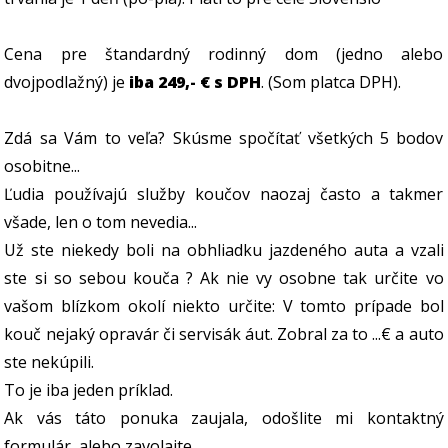
Cena pre štandardný rodinný dom (jedno alebo
dvojpodlažný) je
iba 249,- € s DPH
. (Som platca DPH).
Zdá sa Vám to veľa? Skúsme spočítať všetkých 5 bodov
osobitne...
Ľudia používajú služby koučov naozaj často a takmer
všade, len o tom nevedia...
Už ste niekedy boli na obhliadku jazdeného auta a vzali
ste si so sebou kouča ? Ak nie vy osobne tak určite vo
vašom blízkom okolí niekto určite: V tomto prípade bol
kouč nejaký opravár či servisák áut. Zobral za to ...€ a auto
ste nekúpili.
To je iba jeden príklad.
Ak vás táto ponuka zaujala, odošlite mi kontaktný
formulár, alebo zavolajte.