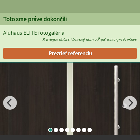
Toto sme práve dokončili
Aluhaus ELITE fotogaléria
Bardejov Košice Vzorový dom v Župčanoch pri Prešove
Prezrieť referenciu