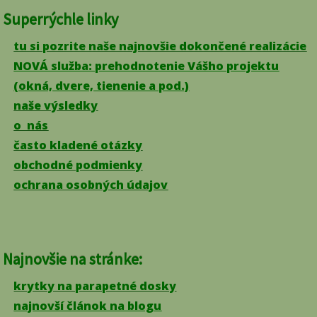
Superrýchle linky
tu si pozrite naše najnovšie dokončené realizácie
NOVÁ služba: prehodnotenie Vášho projektu
(okná, dvere, tienenie a pod.)
naše výsledky
o nás
často kladené otázky
obchodné podmienky
ochrana osobných údajov
Najnovšie na stránke:
krytky na parapetné dosky
najnovší článok na blogu