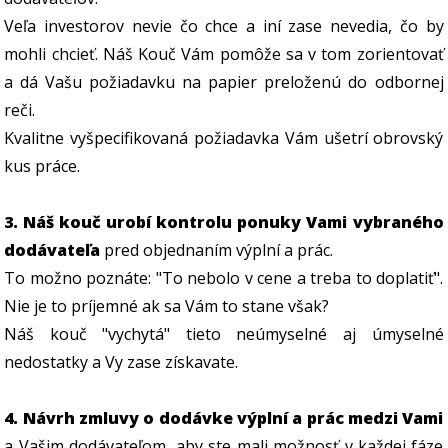
Veľa investorov nevie čo chce a iní zase nevedia, čo by
mohli chcieť. Náš Kouč Vám pomôže sa v tom zorientovať
a dá Vašu požiadavku na papier preloženú do odbornej
reči.
Kvalitne vyšpecifikovaná požiadavka Vám ušetrí obrovský
kus práce.
3. Náš kouč urobí kontrolu ponuky Vami vybraného
dodávateľa
pred objednaním výplní a prác.
To možno poznáte: "To nebolo v cene a treba to doplatiť".
Nie je to príjemné ak sa Vám to stane však?
Náš kouč "vychytá" tieto neúmyselné aj úmyselné
nedostatky a Vy zase získavate.
4. Návrh zmluvy o dodávke výplní a prác medzi Vami
a Vašim dodávateľom, aby ste mali možnosť v každej fáze