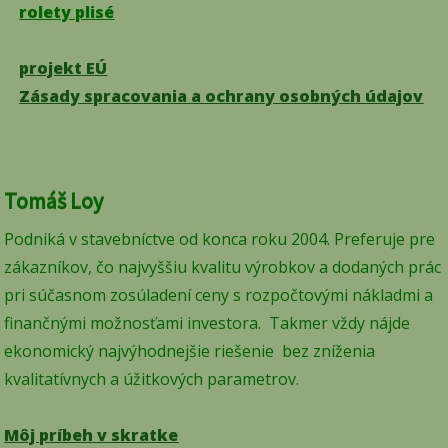
rolety plisé
projekt EÚ
Zásady spracovania a ochrany osobných údajov
Tomáš Loy
Podniká v stavebníctve od konca roku 2004. Preferuje pre
zákazníkov, čo najvyššiu kvalitu výrobkov a dodaných prác
pri súčasnom zosúladení ceny s rozpočtovými nákladmi a
finančnými možnosťami investora. Takmer vždy nájde
ekonomický najvýhodnejšie riešenie bez zníženia
kvalitatívnych a úžitkových parametrov.
Môj príbeh v skratke