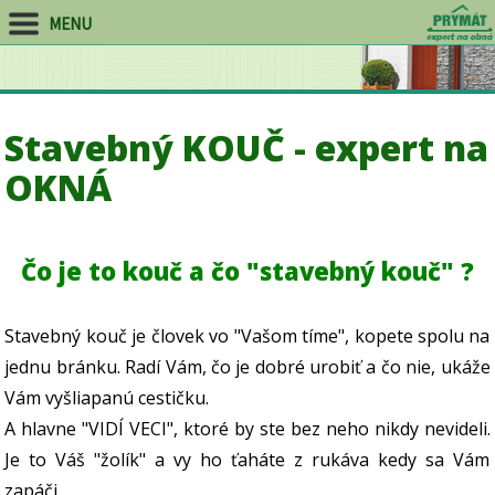
MENU
Stavebný KOUČ - expert na
OKNÁ
Čo je to kouč a čo "stavebný kouč" ?
Stavebný kouč je človek vo "Vašom tíme", kopete spolu na
jednu bránku. Radí Vám, čo je dobré urobiť a čo nie, ukáže
Vám vyšliapanú cestičku.
A hlavne "VIDÍ VECI", ktoré by ste bez neho nikdy nevideli.
Je to Váš "žolík" a vy ho ťaháte z rukáva kedy sa Vám
zapáči.