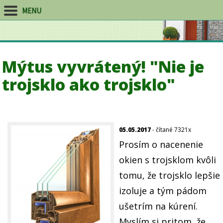
MENU
Mýtus vyvrátený! "Nie je
trojsklo ako trojsklo"
05.05.2017
- čítané 7321x
Prosím o nacenenie
okien s trojsklom kvôli
tomu, že trojsklo lepšie
izoluje a tým pádom
ušetrím na kúrení.
Myslím si pritom, že