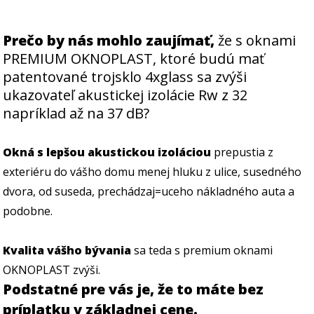
Prečo by nás mohlo zaujímať,
že s oknami
PREMIUM OKNOPLAST, ktoré budú mať
patentované trojsklo 4xglass sa zvýši
ukazovateľ akustickej izolácie Rw z 32
napríklad až na 37 dB?
Okná s lepšou akustickou izoláciou
prepustia z
exteriéru do vášho domu menej hluku z ulice, susedného
dvora, od suseda, prechádzaj=uceho nákladného auta a
podobne.
Kvalita vášho bývania
sa teda s premium oknami
OKNOPLAST zvýši.
Podstatné pre vás je, že to máte bez
príplatku v základnej cene.