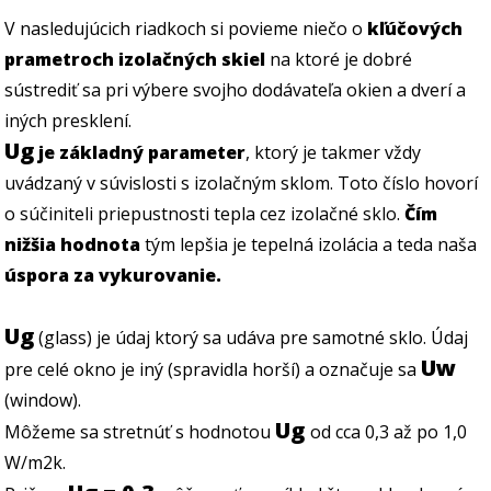
V nasledujúcich riadkoch si povieme niečo o
kľúčových
prametroch izolačných skiel
na ktoré je dobré
sústrediť sa pri výbere svojho dodávateľa okien a dverí a
iných presklení.
Ug
je základný parameter
, ktorý je takmer vždy
uvádzaný v súvislosti s izolačným sklom. Toto číslo hovorí
o súčiniteli priepustnosti tepla cez izolačné sklo.
Čím
nižšia hodnota
tým lepšia je tepelná izolácia a teda naša
úspora za vykurovanie.
Ug
(glass) je údaj ktorý sa udáva pre samotné sklo. Údaj
Uw
pre celé okno je iný (spravidla horší) a označuje sa
(window).
Ug
Môžeme sa stretnúť s hodnotou
od cca 0,3 až po 1,0
W/m2k.