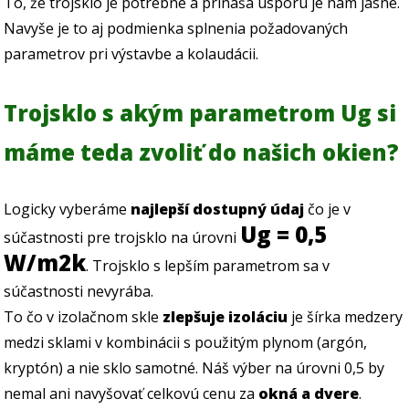
To, že trojsklo je potrebné a prínáša úsporu je nám jasné.
Navyše je to aj podmienka splnenia požadovaných
parametrov pri výstavbe a kolaudácii.
Trojsklo s akým parametrom Ug si
máme teda zvoliť do našich okien?
Logicky vyberáme
najlepší dostupný údaj
čo je v
Ug = 0,5
súčastnosti pre trojsklo na úrovni
W/m2k
. Trojsklo s lepším parametrom sa v
súčastnosti nevyrába.
To čo v izolačnom skle
zlepšuje izoláciu
je šírka medzery
medzi sklami v kombinácii s použitým plynom (argón,
kryptón) a nie sklo samotné. Náš výber na úrovni 0,5 by
nemal ani navyšovať celkovú cenu za
okná a dvere
.