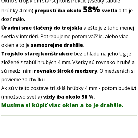
Okno s trojsklom staršej konštrukcie (všetky tabule
58%
hrúbky 4 mm)
prepustí iba okolo
svetla
a to je
dosť málo.
Úradmi sme tlačený do trojskla
a ešte je z toho menej
svetla v interiéri. Potrebujeme potom väčšie, alebo viac
okien a to je
samozrejme drahšie
.
Trojsklo starej konštrukcie
bez ohľadu na jeho Ug je
zložené z tabúľ hrubých 4 mm. Všetky sú rovnako hrubé a
sú medzi nimi
rovnako široké medzery
. O medzerách si
povieme za chvíľku.
Ak sú v tejto zostave tri sklá hrúbky 4 mm - potom bude
Lt
(množstvo svetla)
vždy iba okolo 58 %.
Musíme si kúpiť viac okien a to je drahšie.