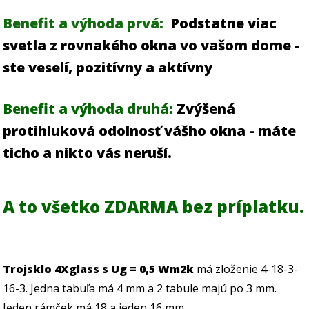
Benefit a výhoda prvá:
Podstatne viac
svetla z rovnakého okna vo vašom dome -
ste veselí, pozitívny a aktívny
Benefit a výhoda druhá:
Zvýšená
protihluková odolnosť vášho okna - máte
ticho a nikto vás neruší.
A to všetko ZDARMA bez príplatku.
Trojsklo 4Xglass s Ug = 0,5 Wm2k
má zloženie 4-18-3-
16-3. Jedna tabuľa má 4 mm a 2 tabule majú po 3 mm.
Jeden rámček má 18 a jeden 16 mm.