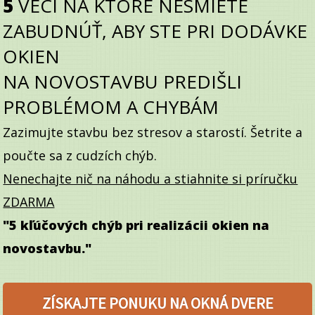
5
VECÍ NA KTORÉ NESMIETE
ZABUDNÚŤ, ABY STE PRI DODÁVKE
OKIEN
NA
NOVOSTAVBU PREDIŠLI
PROBLÉMOM A CHYBÁM
Zazimujte stavbu bez stresov a starostí. Šetrite a
poučte sa z cudzích chýb.
Nenechajte nič na náhodu a stiahnite si príručku
ZDARMA
"5 kľúčových chýb pri realizácii okien na
novostavbu."
ZÍSKAJTE PONUKU NA OKNÁ DVERE