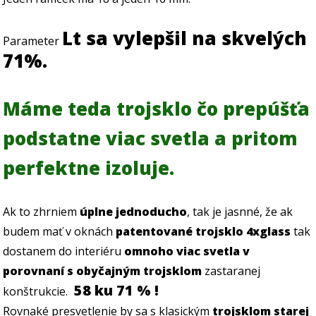
Lt sa vylepšil na skvelých
Parameter
71%.
Máme teda trojsklo čo prepúšťa
podstatne viac svetla a pritom
perfektne izoluje.
Ak to zhrniem
úplne jednoducho
, tak je jasnné, že ak
budem mať v oknách
patentované trojsklo 4xglass
tak
dostanem do interiéru
omnoho viac svetla v
porovnaní s obyčajným trojsklom
zastaranej
58 ku 71 % !
konštrukcie.
Rovnaké presvetlenie by sa s klasickým
trojsklom starej