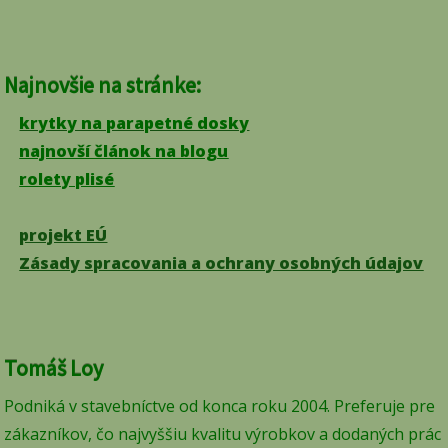
Najnovšie na stránke:
krytky na parapetné dosky
najnovší článok na blogu
rolety plisé
projekt EÚ
Zásady spracovania a ochrany osobných údajov
Tomáš Loy
Podniká v stavebníctve od konca roku 2004. Preferuje pre
zákazníkov, čo najvyššiu kvalitu výrobkov a dodaných prác