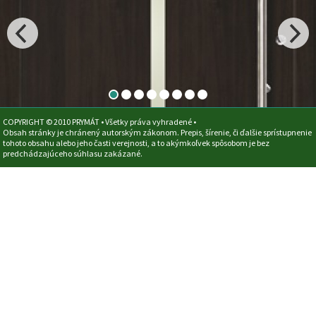
COPYRIGHT © 2010 PRYMÁT • Všetky práva vyhradené •
Obsah stránky je chránený autorským zákonom. Prepis, šírenie, či ďalšie sprístupnenie
tohoto obsahu alebo jeho časti verejnosti, a to akýmkoľvek spôsobom je bez
predchádzajúceho súhlasu zakázané.