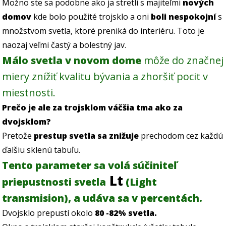
Možno ste sa podobne ako ja stretli s majiteľmi
nových
domov
kde bolo použité trojsklo a oni
boli nespokojní
s
množstvom svetla, ktoré preniká do interiéru. Toto je
naozaj veľmi častý a bolestný jav.
Málo svetla v novom dome
môže do značnej
miery znížiť kvalitu bývania a zhoršiť pocit v
miestnosti.
Prečo je ale za trojsklom váčšia tma ako za
dvojsklom?
Pretože
prestup svetla sa znižuje
prechodom cez každú
ďalšiu sklenú tabuľu.
Tento parameter sa volá súčiniteľ
Lt
priepustnosti svetla
(Light
transmision), a udáva sa v percentách.
Dvojsklo prepustí okolo
80 -82% svetla.