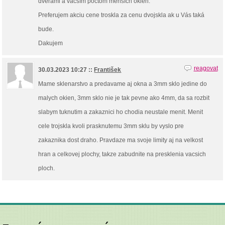
dverami a vačším počtom menších okien.
Preferujem akciu cene troskla za cenu dvojskla ak u Vás taká
bude.
Dakujem
reagovat
30.03.2023 10:27 ::
František
Mame sklenarstvo a predavame aj okna a 3mm sklo jedine do
malych okien, 3mm sklo nie je tak pevne ako 4mm, da sa rozbit
slabym tuknutim a zakaznici ho chodia neustale menit. Menit
cele trojskla kvoli prasknutemu 3mm sklu by vyslo pre
zakaznika dost draho. Pravdaze ma svoje limity aj na velkost
hran a celkovej plochy, takze zabudnite na presklenia vacsich
ploch.