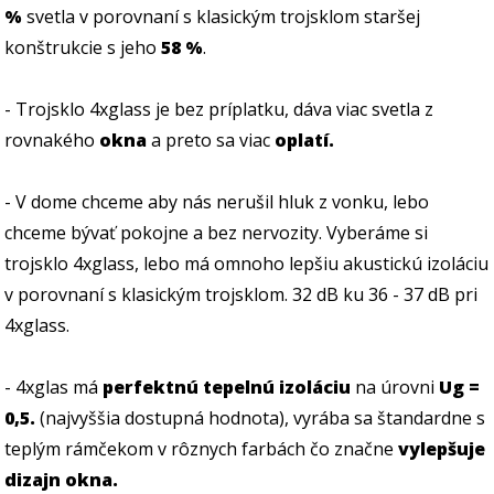
%
svetla v porovnaní s klasickým trojsklom staršej
konštrukcie s jeho
58 %
.
- Trojsklo 4xglass je bez príplatku, dáva viac svetla z
rovnakého
okna
a preto sa viac
oplatí.
- V dome chceme aby nás nerušil hluk z vonku, lebo
chceme bývať pokojne a bez nervozity. Vyberáme si
trojsklo 4xglass, lebo má omnoho lepšiu akustickú izoláciu
v porovnaní s klasickým trojsklom. 32 dB ku 36 - 37 dB pri
4xglass.
- 4xglas má
perfektnú tepelnú izoláciu
na úrovni
Ug =
0,5.
(najvyššia dostupná hodnota), vyrába sa štandardne s
teplým rámčekom v rôznych farbách čo značne
vylepšuje
dizajn okna.