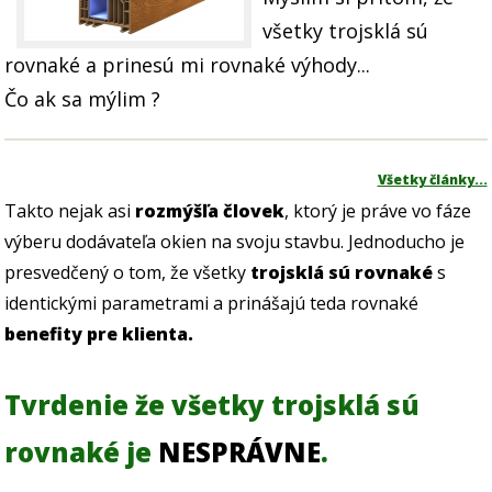
všetky trojsklá sú
rovnaké a prinesú mi rovnaké výhody...
Čo ak sa mýlim ?
Všetky články...
Takto nejak asi
rozmýšľa človek
, ktorý je práve vo fáze
výberu dodávateľa okien na svoju stavbu. Jednoducho je
presvedčený o tom, že všetky
trojsklá sú rovnaké
s
identickými parametrami a prinášajú teda rovnaké
benefity pre klienta.
Tvrdenie že všetky trojsklá sú
rovnaké je
NESPRÁVNE
.