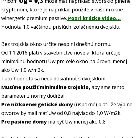
Ug = 0,3
Pričom
môže mať napríklad štvorsklo plnené
kryptónom, ktoré je napríklad použité v našom okne
winergetic premium passive.
Pozri krátke video...
Hodnota 1,0 väčšinou prislúch izolačnému dvojsklu.
Bez trojskla okno určite nesplní dnešnú normu.
Od 1.1.2016 platí v stavebníctve novela, ktorá určuje
minimálnu hodnotu Uw pre celé okno na úrovni menej
ako Uw 1,0 w/m2k.
Táto hodnota sa nedá dosiahnuť s dvojsklom.
Musíme použiť minimálne trojsklo,
aby sme tento
parameter z normy dodržali.
Pre nízkoenergetické domy
(úsporné) platí, že výplne
otvorov by mali mať Uw od 0,8 najviac do 1,0 W/m2k.
Pre pasívne domy
má byť Uw menej ako 0,8.